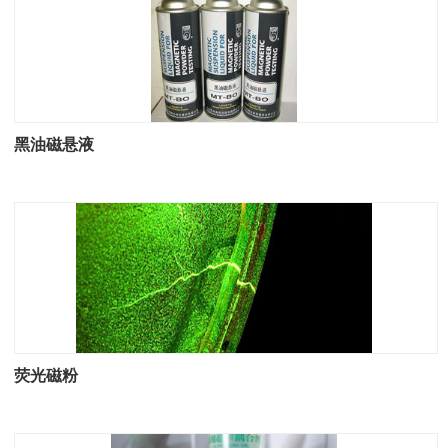
黑油磁悬液
荧光磁粉