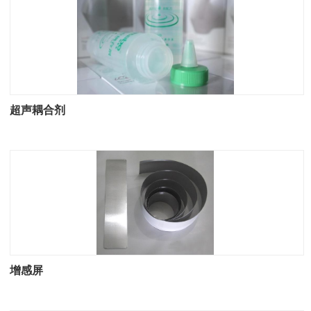
超声耦合剂
增感屏